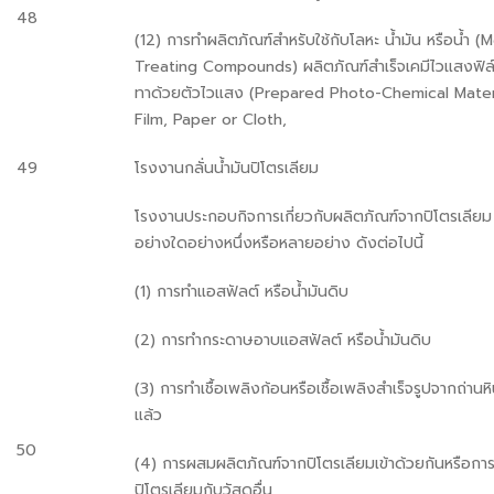
48
(12) การทำผลิตภัณฑ์สำหรับใช้กับโลหะ น้ำมัน หรือน้ำ (
Treating Compounds) ผลิตภัณฑ์สำเร็จเคมีไวแสงฟิล์ม
ทาด้วยตัวไวแสง (Prepared Photo-Chemical Materi
Film, Paper or Cloth,
49
โรงงานกลั่นน้ำมันปิโตรเลียม
โรงงานประกอบกิจการเกี่ยวกับผลิตภัณฑ์จากปิโตรเลียม ถ
อย่างใดอย่างหนึ่งหรือหลายอย่าง ดังต่อไปนี้
(1) การทำแอสฟัลต์ หรือน้ำมันดิบ
(2) การทำกระดาษอาบแอสฟัลต์ หรือน้ำมันดิบ
(3) การทำเชื้อเพลิงก้อนหรือเชื้อเพลิงสำเร็จรูปจากถ่านหิ
แล้ว
50
(4) การผสมผลิตภัณฑ์จากปิโตรเลียมเข้าด้วยกันหรือก
ปิโตรเลียมกับวัสดุอื่น